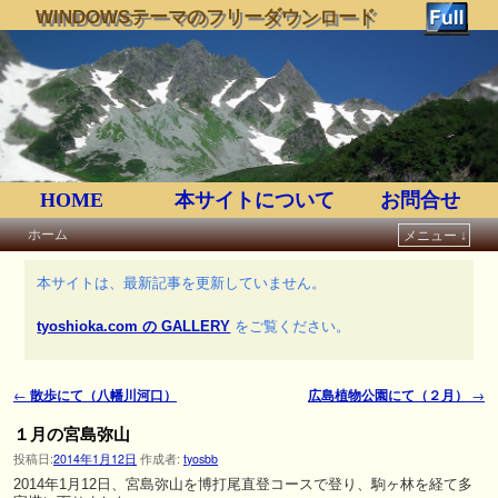
WINDOWSテーマのフリーダウンロード
HOME
本サイトについて
お問合せ
ホーム
メニュー ↓
メインコンテンツへ移動
サブコンテンツへ移動
本サイトは、最新記事を更新していません。
tyoshioka.com の GALLERY
をご覧ください。
←
散歩にて（八幡川河口）
広島植物公園にて（２月）
→
投稿ナビゲーション
１月の宮島弥山
投稿日:
2014年1月12日
作成者:
tyosbb
2014年1月12日、宮島弥山を博打尾直登コースで登り、駒ヶ林を経て多