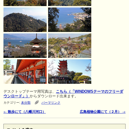
デスクトップテーマ用写真は、
こちら（「WINDOWSテーマのフリーダ
ウンロード」）
からダウンロード出来ます。
カテゴリー:
未分類
パーマリンク
←
散歩にて（八幡川河口）
広島植物公園にて（２月）
→
投稿ナビゲーション