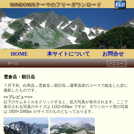
WINDOWSテーマのフリーダウンロード
HOME
本サイトについて
お問合せ
ホーム
メニュー ↓
メインコンテンツへ移動
サブコンテンツへ移動
雪倉岳・朝日岳
７月下旬、白馬岳→雪倉岳→朝日岳→蓮華温泉のコースで縦走した折に
撮影したものです。
<<プレビュー>>
以下のサムネイルをクリックすると、拡大写真が表示されます。ここで
表示される写真のサイズは 1152×649px ですが、ダウンロード用の写真
は 1920×1080px のサイズのものとなっております。