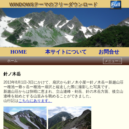
WINDOWSテーマのフリーダウンロード
HOME
本サイトについて
お問合せ
ホーム
メニュー ↓
メインコンテンツへ移動
サブコンテンツへ移動
針ノ木岳
2013年8月1日-3日にかけて、扇沢から針ノ木小屋ー針ノ木岳ー新越山荘
ー種池ー爺ヶ岳ー種池ー扇沢と縦走した際に撮影した写真です。
新越山荘からは快晴に恵まれ、立山連峰・剣岳、針の木岳方面、後立山
連峰を始めとする山並みを眺めることができました。
山行記は
こちらにあります。