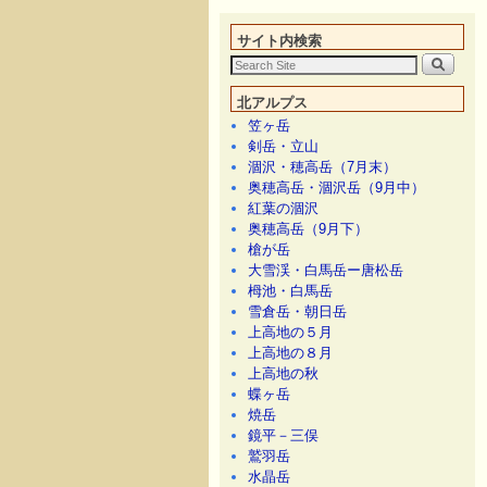
メインコンテンツへ移動
サブコンテンツへ移動
サイト内検索
北アルプス
笠ヶ岳
剣岳・立山
涸沢・穂高岳（7月末）
奥穂高岳・涸沢岳（9月中）
紅葉の涸沢
奥穂高岳（9月下）
槍が岳
大雪渓・白馬岳ー唐松岳
栂池・白馬岳
雪倉岳・朝日岳
上高地の５月
上高地の８月
上高地の秋
蝶ヶ岳
焼岳
鏡平－三俣
鷲羽岳
水晶岳