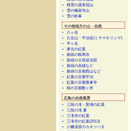
残雪の湯来冠山
雪の極楽寺山
雪の鈴峯
その他地方の山・自然
八ヶ岳
久住山・平治岳(ミヤマキリシマ)
平ヶ岳
東北の紅葉
新緑の鞍馬寺
新緑の大原寂光院
新緑の高雄など
新緑の京都西山など
紅葉の京都宇治
紅葉の京都善峯寺
桜の京都数ヶ所
広島の自然風景
三段の滝・聖湖の紅葉
三段の滝 夏
三滝寺の紅葉
三滝寺の紅葉(2013)
八幡湿原のカキツバタ