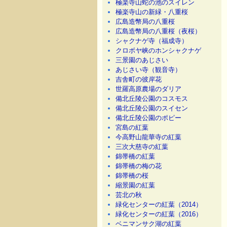
極楽寺山蛇の池のスイレン
極楽寺山の新緑・八重桜
広島造幣局の八重桜
広島造幣局の八重桜（夜桜）
シャクナゲ寺（福成寺）
クロボヤ峡のホンシャクナゲ
三景園のあじさい
あじさい寺（観音寺）
吉舎町の彼岸花
世羅高原農場のダリア
備北丘陵公園のコスモス
備北丘陵公園のスイセン
備北丘陵公園のポピー
宮島の紅葉
今高野山龍華寺の紅葉
三次大慈寺の紅葉
錦帯橋の紅葉
錦帯橋の梅の花
錦帯橋の桜
縮景園の紅葉
芸北の秋
緑化センターの紅葉（2014）
緑化センターの紅葉（2016）
ベニマンサク湖の紅葉