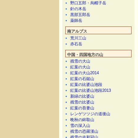
野口五郎・烏帽子岳
針の木岳
黒部五郎岳
薬師岳
南アルプス
荒川三山
赤石岳
中国・四国地方の山
残雪の大山
紅葉の大山
紅葉の大山2014
紅葉の石鎚山
紅葉の比婆山池段
紅葉の比婆山池段2013
新緑の比婆山
残雪の比婆山
紅葉の吾妻山
レンゲツツジの道後山
晩秋の鉾取山
雪の深入山
残雪の恐羅漢山
残雪の吉和冠山