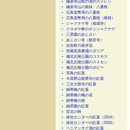
極楽寺山蛇の池のスイレン
極楽寺山の新緑・八重桜
広島造幣局の八重桜
広島造幣局の八重桜（夜桜）
シャクナゲ寺（福成寺）
クロボヤ峡のホンシャクナゲ
三景園のあじさい
あじさい寺（観音寺）
吉舎町の彼岸花
世羅高原農場のダリア
備北丘陵公園のコスモス
備北丘陵公園のスイセン
備北丘陵公園のポピー
宮島の紅葉
今高野山龍華寺の紅葉
三次大慈寺の紅葉
錦帯橋の紅葉
錦帯橋の梅の花
錦帯橋の桜
縮景園の紅葉
芸北の秋
緑化センターの紅葉（2014）
緑化センターの紅葉（2016）
ベニマンサク湖の紅葉