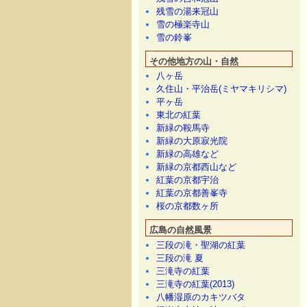
残雪の湯来冠山
雪の極楽寺山
雪の鈴峯
その他地方の山・自然
八ヶ岳
久住山・平治岳(ミヤマキリシマ)
平ヶ岳
東北の紅葉
新緑の鞍馬寺
新緑の大原寂光院
新緑の高雄など
新緑の京都西山など
紅葉の京都宇治
紅葉の京都善峯寺
桜の京都数ヶ所
広島の自然風景
三段の滝・聖湖の紅葉
三段の滝 夏
三滝寺の紅葉
三滝寺の紅葉(2013)
八幡湿原のカキツバタ