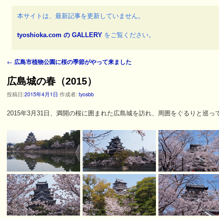
本サイトは、最新記事を更新していません。
tyoshioka.com の GALLERY
をご覧ください。
←
広島市植物公園に桜の季節がやって来ました
投稿ナビゲーション
広島城の春（2015）
投稿日:
2015年4月1日
作成者:
tyosbb
2015年3月31日、満開の桜に囲まれた広島城を訪れ、周囲をぐるりと巡