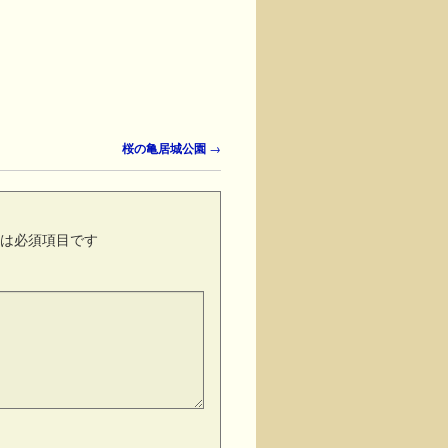
桜の亀居城公園
→
は必須項目です