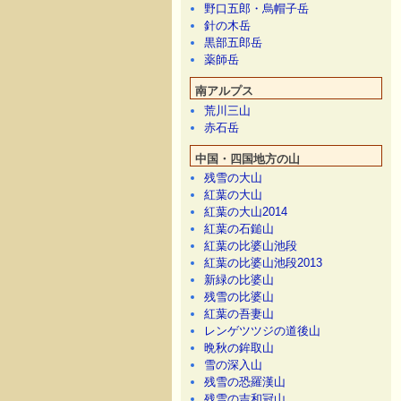
野口五郎・烏帽子岳
針の木岳
黒部五郎岳
薬師岳
南アルプス
荒川三山
赤石岳
中国・四国地方の山
残雪の大山
紅葉の大山
紅葉の大山2014
紅葉の石鎚山
紅葉の比婆山池段
紅葉の比婆山池段2013
新緑の比婆山
残雪の比婆山
紅葉の吾妻山
レンゲツツジの道後山
晩秋の鉾取山
雪の深入山
残雪の恐羅漢山
残雪の吉和冠山