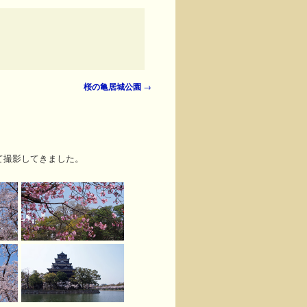
桜の亀居城公園
→
って撮影してきました。