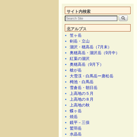
メインコンテンツへ移動
サブコンテンツへ移動
サイト内検索
北アルプス
笠ヶ岳
剣岳・立山
涸沢・穂高岳（7月末）
奥穂高岳・涸沢岳（9月中）
紅葉の涸沢
奥穂高岳（9月下）
槍が岳
大雪渓・白馬岳ー唐松岳
栂池・白馬岳
雪倉岳・朝日岳
上高地の５月
上高地の８月
上高地の秋
蝶ヶ岳
焼岳
鏡平－三俣
鷲羽岳
水晶岳