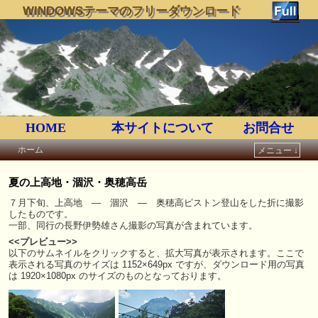
WINDOWSテーマのフリーダウンロード
HOME
本サイトについて
お問合せ
ホーム
メニュー ↓
メインコンテンツへ移動
サブコンテンツへ移動
夏の上高地・涸沢・奥穂高岳
７月下旬、上高地 ― 涸沢 ― 奥穂高ピストン登山をした折に撮影
したものです。
一部、同行の長野伊勢雄さん撮影の写真が含まれています。
<<プレビュー>>
以下のサムネイルをクリックすると、拡大写真が表示されます。ここで
表示される写真のサイズは 1152×649px ですが、ダウンロード用の写真
は 1920×1080px のサイズのものとなっております。