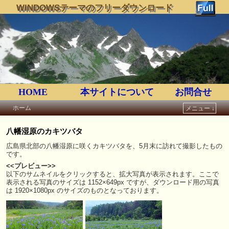
WINDOWSテーマのフリーダウンロード
HOME
本サイトについて
お問合せ
ホーム
メニュー ↓
メインコンテンツへ移動
サブコンテンツへ移動
八幡湿原のカキツバタ
広島県北部の八幡湿原に咲くカキツバタを、5月末に訪れて撮影したもの
です。
<<プレビュー>>
以下のサムネイルをクリックすると、拡大写真が表示されます。ここで
表示される写真のサイズは 1152×649px ですが、ダウンロード用の写真
は 1920×1080px のサイズのものとなっております。