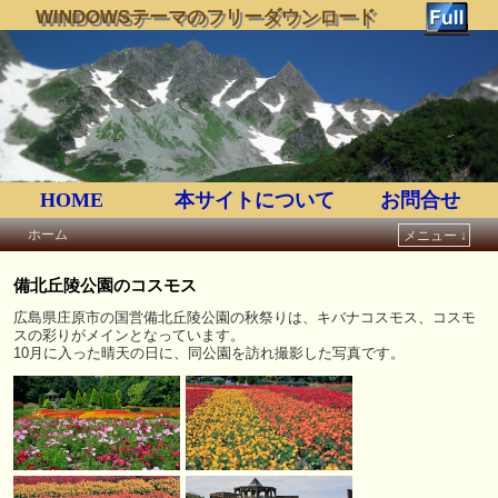
WINDOWSテーマのフリーダウンロード
HOME
本サイトについて
お問合せ
ホーム
メニュー ↓
メインコンテンツへ移動
サブコンテンツへ移動
備北丘陵公園のコスモス
広島県庄原市の国営備北丘陵公園の秋祭りは、キバナコスモス、コスモ
スの彩りがメインとなっています。
10月に入った晴天の日に、同公園を訪れ撮影した写真です。