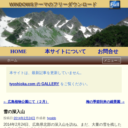
WINDOWSテーマのフリーダウンロード
HOME
本サイトについて
お問合せ
ホーム
メニュー ↓
メインコンテンツへ移動
サブコンテンツへ移動
本サイトは、最新記事を更新していません。
tyoshioka.com の GALLERY
をご覧ください。
←
広島植物公園にて（２月）
梅の季節到来の縮景園
→
投稿ナビゲーション
雪の深入山
投稿日:
2014年2月24日
作成者:
tyosbb
2014年2月24日、広島県北部の深入山を訪ね、まだ、大量の雪を残した