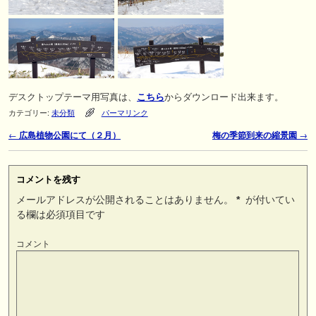
デスクトップテーマ用写真は、
こちら
からダウンロード出来ます。
カテゴリー:
未分類
パーマリンク
←
広島植物公園にて（２月）
梅の季節到来の縮景園
→
投稿ナビゲーション
コメントを残す
メールアドレスが公開されることはありません。
*
が付いてい
る欄は必須項目です
コメント