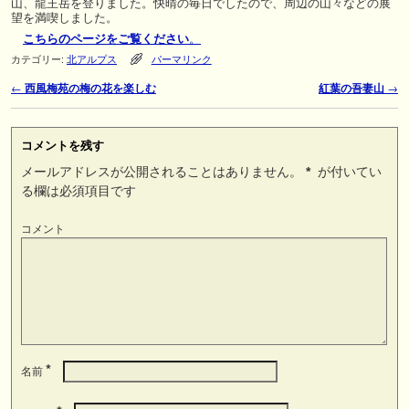
山、龍王岳を登りました。快晴の毎日でしたので、周辺の山々などの展
望を満喫しました。
こちらのページをご覧ください
。
カテゴリー:
北アルプス
パーマリンク
←
西風梅苑の梅の花を楽しむ
紅葉の吾妻山
→
投稿ナビゲーション
コメントを残す
メールアドレスが公開されることはありません。
*
が付いてい
る欄は必須項目です
コメント
*
名前