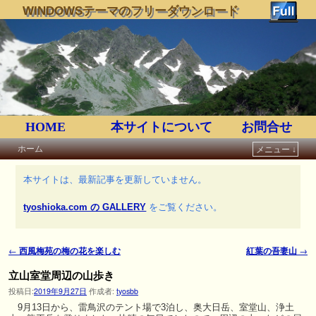
WINDOWSテーマのフリーダウンロード
HOME
本サイトについて
お問合せ
ホーム
メニュー ↓
メインコンテンツへ移動
サブコンテンツへ移動
本サイトは、最新記事を更新していません。
tyoshioka.com の GALLERY
をご覧ください。
←
西風梅苑の梅の花を楽しむ
紅葉の吾妻山
→
投稿ナビゲーション
立山室堂周辺の山歩き
投稿日:
2019年9月27日
作成者:
tyosbb
9月13日から、雷鳥沢のテント場で3泊し、奥大日岳、室堂山、浄土