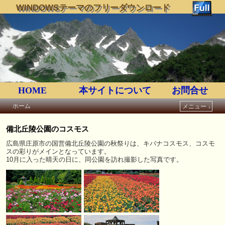
WINDOWSテーマのフリーダウンロード
HOME
本サイトについて
お問合せ
ホーム
メニュー ↓
メインコンテンツへ移動
サブコンテンツへ移動
備北丘陵公園のコスモス
広島県庄原市の国営備北丘陵公園の秋祭りは、キバナコスモス、コスモ
スの彩りがメインとなっています。
10月に入った晴天の日に、同公園を訪れ撮影した写真です。