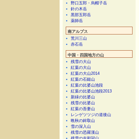
野口五郎・烏帽子岳
針の木岳
黒部五郎岳
薬師岳
南アルプス
荒川三山
赤石岳
中国・四国地方の山
残雪の大山
紅葉の大山
紅葉の大山2014
紅葉の石鎚山
紅葉の比婆山池段
紅葉の比婆山池段2013
新緑の比婆山
残雪の比婆山
紅葉の吾妻山
レンゲツツジの道後山
晩秋の鉾取山
雪の深入山
残雪の恐羅漢山
残雪の吉和冠山