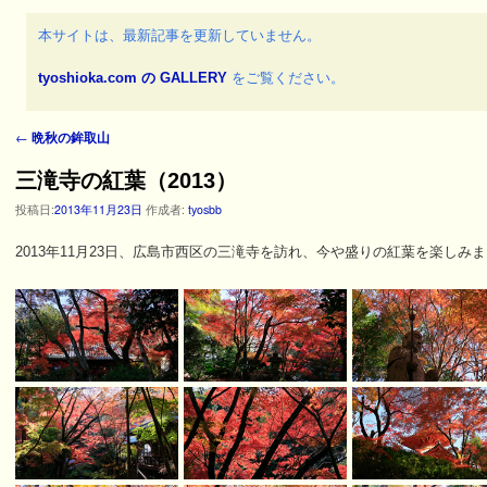
本サイトは、最新記事を更新していません。
tyoshioka.com の GALLERY
をご覧ください。
←
晩秋の鉾取山
投稿ナビゲーション
三滝寺の紅葉（2013）
投稿日:
2013年11月23日
作成者:
tyosbb
2013年11月23日、広島市西区の三滝寺を訪れ、今や盛りの紅葉を楽しみ