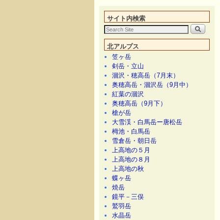
メインコンテンツへ移動
サブコンテンツへ移動
サイト内検索
北アルプス
笠ヶ岳
剣岳・立山
涸沢・穂高岳（7月末）
奥穂高岳・涸沢岳（9月中）
紅葉の涸沢
奥穂高岳（9月下）
槍が岳
大雪渓・白馬岳ー唐松岳
栂池・白馬岳
雪倉岳・朝日岳
上高地の５月
上高地の８月
上高地の秋
蝶ヶ岳
焼岳
鏡平－三俣
鷲羽岳
水晶岳