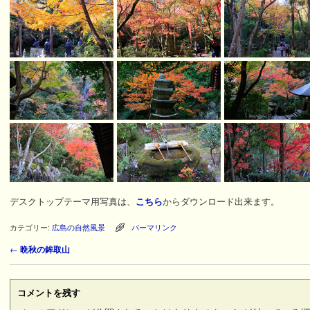
デスクトップテーマ用写真は、
こちら
からダウンロード出来ます。
カテゴリー:
広島の自然風景
パーマリンク
←
晩秋の鉾取山
投稿ナビゲーション
コメントを残す