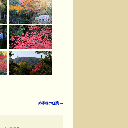
錦帯橋の紅葉
→