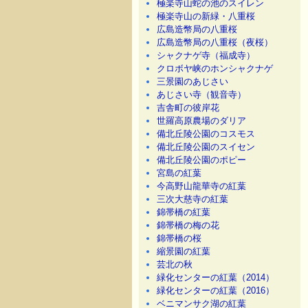
極楽寺山蛇の池のスイレン
極楽寺山の新緑・八重桜
広島造幣局の八重桜
広島造幣局の八重桜（夜桜）
シャクナゲ寺（福成寺）
クロボヤ峡のホンシャクナゲ
三景園のあじさい
あじさい寺（観音寺）
吉舎町の彼岸花
世羅高原農場のダリア
備北丘陵公園のコスモス
備北丘陵公園のスイセン
備北丘陵公園のポピー
宮島の紅葉
今高野山龍華寺の紅葉
三次大慈寺の紅葉
錦帯橋の紅葉
錦帯橋の梅の花
錦帯橋の桜
縮景園の紅葉
芸北の秋
緑化センターの紅葉（2014）
緑化センターの紅葉（2016）
ベニマンサク湖の紅葉