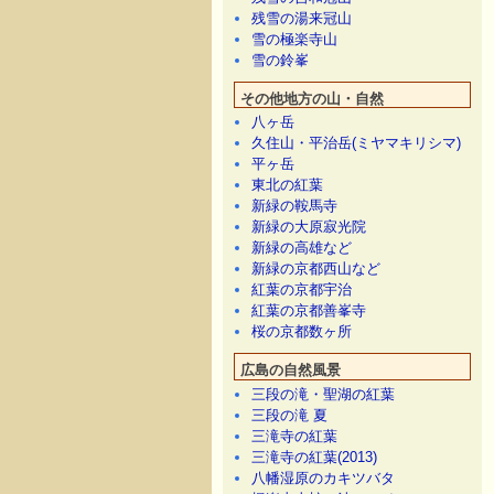
残雪の湯来冠山
雪の極楽寺山
雪の鈴峯
その他地方の山・自然
八ヶ岳
久住山・平治岳(ミヤマキリシマ)
平ヶ岳
東北の紅葉
新緑の鞍馬寺
新緑の大原寂光院
新緑の高雄など
新緑の京都西山など
紅葉の京都宇治
紅葉の京都善峯寺
桜の京都数ヶ所
広島の自然風景
三段の滝・聖湖の紅葉
三段の滝 夏
三滝寺の紅葉
三滝寺の紅葉(2013)
八幡湿原のカキツバタ