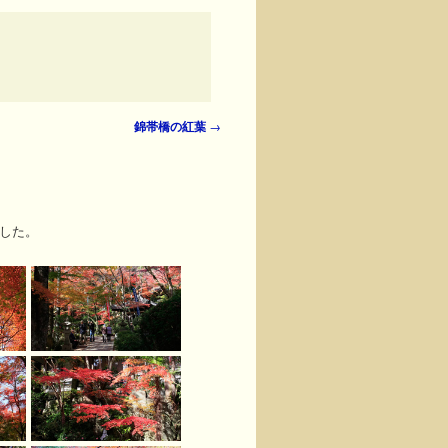
錦帯橋の紅葉
→
ました。