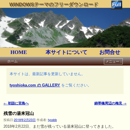
WINDOWSテーマのフリーダウンロード
HOME
本サイトについて
お問合せ
ホーム
メニュー ↓
メインコンテンツへ移動
サブコンテンツへ移動
本サイトは、最新記事を更新していません。
tyoshioka.com の GALLERY
をご覧ください。
←
初詣に宮島へ
錦帯橋周辺の梅見
→
投稿ナビゲーション
残雪の湯来冠山
投稿日:
2018年2月23日
作成者:
tyosbb
2018年2月22日、まだ雪が残っている湯来冠山に登ってきました。