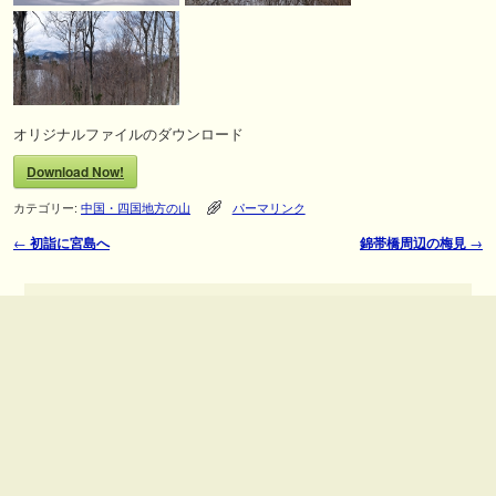
オリジナルファイルのダウンロード
Download Now!
カテゴリー:
中国・四国地方の山
パーマリンク
←
初詣に宮島へ
錦帯橋周辺の梅見
→
投稿ナビゲーション