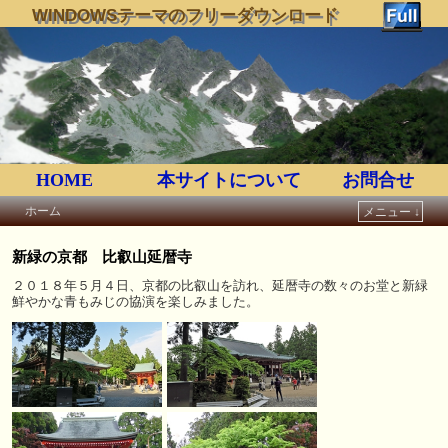
WINDOWSテーマのフリーダウンロード
HOME
本サイトについて
お問合せ
ホーム
メニュー ↓
メインコンテンツへ移動
サブコンテンツへ移動
新緑の京都 比叡山延暦寺
２０１８年５月４日、京都の比叡山を訪れ、延暦寺の数々のお堂と新緑
鮮やかな青もみじの協演を楽しみました。