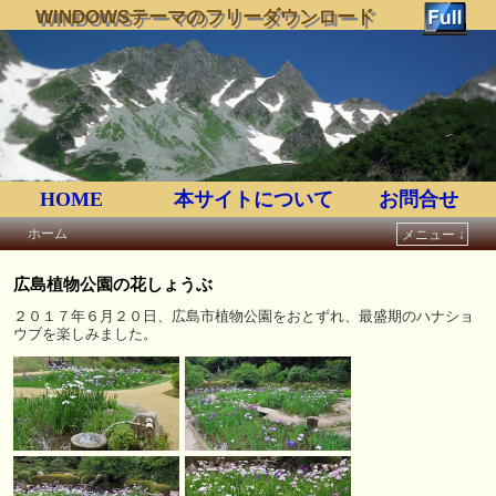
WINDOWSテーマのフリーダウンロード
HOME
本サイトについて
お問合せ
ホーム
メニュー ↓
メインコンテンツへ移動
サブコンテンツへ移動
広島植物公園の花しょうぶ
２０１７年６月２０日、広島市植物公園をおとずれ、最盛期のハナショ
ウブを楽しみました。