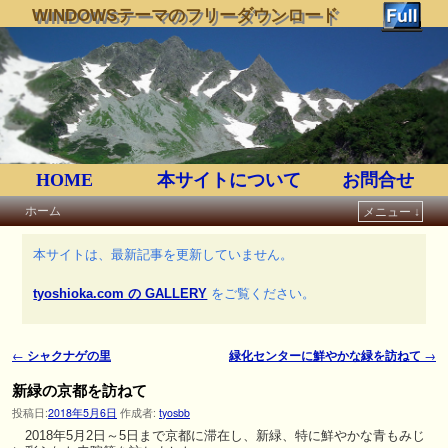
WINDOWSテーマのフリーダウンロード
HOME
本サイトについて
お問合せ
ホーム
メニュー ↓
メインコンテンツへ移動
サブコンテンツへ移動
本サイトは、最新記事を更新していません。
tyoshioka.com の GALLERY
をご覧ください。
←
シャクナゲの里
緑化センターに鮮やかな緑を訪ねて
→
投稿ナビゲーション
新緑の京都を訪ねて
投稿日:
2018年5月6日
作成者:
tyosbb
2018年5月2日～5日まで京都に滞在し、新緑、特に鮮やかな青もみじ