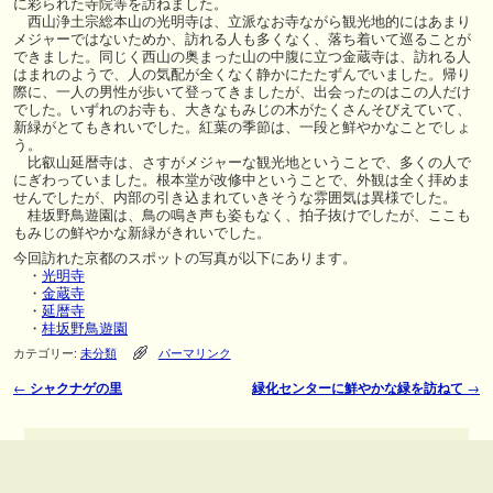
に彩られた寺院等を訪ねました。
西山浄土宗総本山の光明寺は、立派なお寺ながら観光地的にはあまり
メジャーではないためか、訪れる人も多くなく、落ち着いて巡ることが
できました。同じく西山の奥まった山の中腹に立つ金蔵寺は、訪れる人
はまれのようで、人の気配が全くなく静かにたたずんでいました。帰り
際に、一人の男性が歩いて登ってきましたが、出会ったのはこの人だけ
でした。いずれのお寺も、大きなもみじの木がたくさんそびえていて、
新緑がとてもきれいでした。紅葉の季節は、一段と鮮やかなことでしょ
う。
比叡山延暦寺は、さすがメジャーな観光地ということで、多くの人で
にぎわっていました。根本堂が改修中ということで、外観は全く拝めま
せんでしたが、内部の引き込まれていきそうな雰囲気は異様でした。
桂坂野鳥遊園は、鳥の鳴き声も姿もなく、拍子抜けでしたが、ここも
もみじの鮮やかな新緑がきれいでした。
今回訪れた京都のスポットの写真が以下にあります。
・
光明寺
・
金蔵寺
・
延暦寺
・
桂坂野鳥遊園
カテゴリー:
未分類
パーマリンク
←
シャクナゲの里
緑化センターに鮮やかな緑を訪ねて
→
投稿ナビゲーション