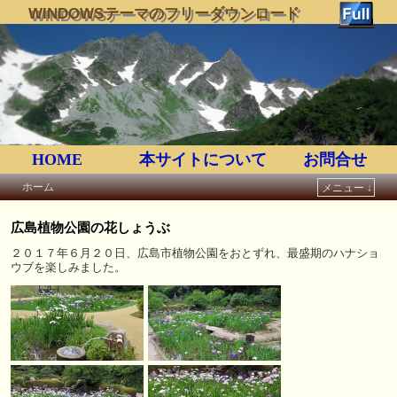
WINDOWSテーマのフリーダウンロード
HOME
本サイトについて
お問合せ
ホーム
メニュー ↓
メインコンテンツへ移動
サブコンテンツへ移動
広島植物公園の花しょうぶ
２０１７年６月２０日、広島市植物公園をおとずれ、最盛期のハナショ
ウブを楽しみました。